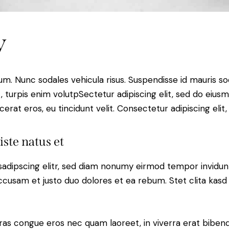
y
lum. Nunc sodales vehicula risus. Suspendisse id mauris sod
t, turpis enim volutpSectetur adipiscing elit, sed do eius
erat eros, eu tincidunt velit. Consectetur adipiscing elit, 
iste natus et
sadipscing elitr, sed diam nonumy eirmod tempor invidun
accusam et justo duo dolores et ea rebum. Stet clita kas
ras congue eros nec quam laoreet, in viverra erat bibend